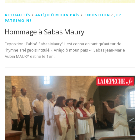
ACTUALITÉS
/
ARIÈJO Ô MOUN PAÏS
/
EXPOSITION
/
JEP
PATRIMOINE
Hommage à Sabas Maury
Exposition : l’abbé Sabas Maury” Il est connu en tant qu’auteur de
l’hymne ariégeois intitulé « Arièjo ô moun païs » ! Sabas Jean-Marie
Aubin MAURY est né le 1er …