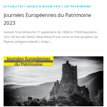
ACTUALITÉS
/
ARIÈJO Ô MOUN PAÏS
/
JEP PATRIMOINE
Journées Européennes du Patrimoine
2023
Samedi 16 et dimanche 17 septembre de 10h00 à 17h00 Exposition :
“Les 100 ans de l’abbé Sabas Maury”Il est connu en tant qu’auteur de
l’hymne ariégeois intitulé « Arièjo …