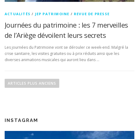
ACTUALITÉS
/
JEP PATRIMOINE
/
REVUE DE PRESSE
Journées du patrimoine : les 7 merveilles
de l’Ariège dévoilent leurs secrets
Les journées du Patrimoine vont se dérouler ce week-end. Malgré la
crise sanitaire, les visites gratuites ou à prix réduits ainsi que les
diverses animations musicales qui auront lieu dans …
N
a
ARTICLES PLUS ANCIENS
v
i
g
a
INSTAGRAM
t
i