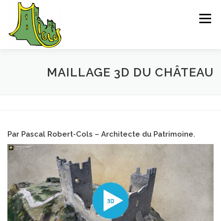
Aller
au
Menu
contenu
ACCUEIL
EXPLORER
SAUVEGARDE
MAILLAGE 3D DU CHÂTEAU
L’ASSOCIATION
ACTUALITÉS
CONTACT
Par Pascal Robert-Cols – Architecte du Patrimoine.
CHEMIN D’INTERPRÉTATION
BIBLIOGRAPHIE