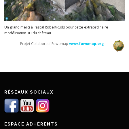
Un grand merci à Pascal Robert-Cols pour cette extraordinaire
modélisation 3D du château.
Projet Collaboratif Fowomap
www.fowomap.org
RÉSEAUX SOCIAUX
ESPACE ADHÉRENTS