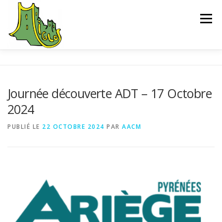
Aller
au
Menu
contenu
ACCUEIL
EXPLORER
SAUVEGARDE
Journée découverte ADT – 17 Octobre
2024
L’ASSOCIATION
ACTUALITÉS
CONTACT
PUBLIÉ LE
22 OCTOBRE 2024
PAR
AACM
CHEMIN D’INTERPRÉTATION
BIBLIOGRAPHIE