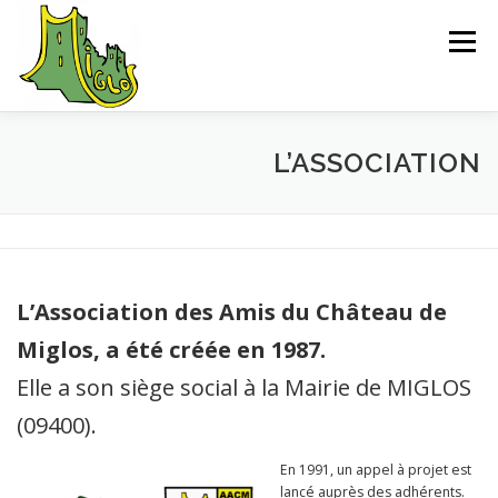
Aller
au
Menu
contenu
ACCUEIL
EXPLORER
SAUVEGARDE
L’ASSOCIATION
L’ASSOCIATION
ACTUALITÉS
CONTACT
L’Association des Amis du Château de
CHEMIN D’INTERPRÉTATION
BIBLIOGRAPHIE
Miglos, a été créée en 1987.
Elle a son siège social à la Mairie de MIGLOS
(09400).
En 1991, un appel à projet est
lancé auprès des adhérents.