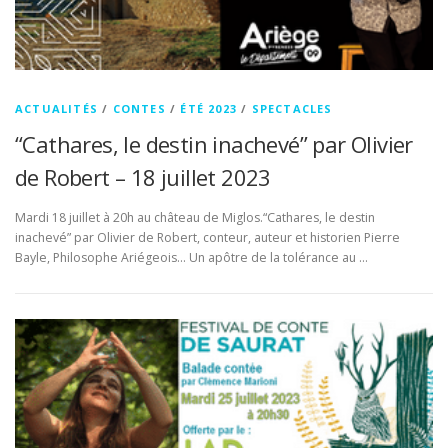
ACTUALITÉS
/
CONTES
/
ÉTÉ 2023
/
SPECTACLES
“Cathares, le destin inachevé” par Olivier
de Robert – 18 juillet 2023
Mardi 18 juillet à 20h au château de Miglos.“Cathares, le destin
inachevé” par Olivier de Robert, conteur, auteur et historien Pierre
Bayle, Philosophe Ariégeois… Un apôtre de la tolérance au …