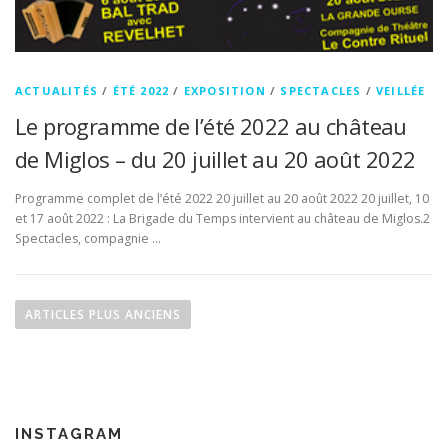
ACTUALITÉS
/
ÉTÉ 2022
/
EXPOSITION
/
SPECTACLES
/
VEILLÉE
Le programme de l’été 2022 au château
de Miglos – du 20 juillet au 20 août 2022
Programme complet de l’été 2022 20 juillet au 20 août 2022 20 juillet, 10
et 17 août 2022 : La Brigade du Temps intervient au château de Miglos.2
Spectacles, compagnie …
N
a
ARTICLES PLUS ANCIENS
v
i
g
a
INSTAGRAM
t