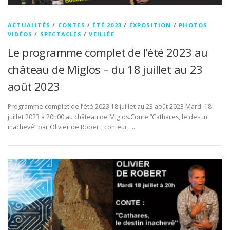
ACTUALITÉS
/
CONTES
/
ÉTÉ 2023
/
EXPOSITION
/
PHOTOS
VIDÉOS
/
SPECTACLES
/
VEILLÉE
Le programme complet de l’été 2023 au
château de Miglos – du 18 juillet au 23
août 2023
Programme complet de l’été 2023 18 juillet au 23 août 2023 Mardi 18
juillet 2023 à 20h00 au château de Miglos.Conte “Cathares, le destin
inachevé” par Olivier de Robert, conteur, …