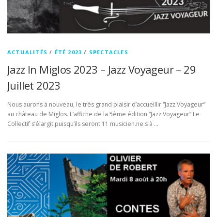
ACTUALITÉS
/
ÉTÉ 2023
/
SPECTACLES
Jazz In Miglos 2023 – Jazz Voyageur – 29
Juillet 2023
Nous aurons à nouveau, le très grand plaisir d’accueillir “Jazz Voyageur”
au château de Miglos. L’affiche de la 5ème édition “Jazz Voyageur” Le
Collectif s’élargit puisqu’ils seront 11 musicien.ne.s à …