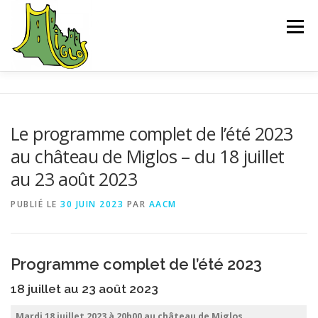
Aller
au
Menu
contenu
ACCUEIL
EXPLORER
SAUVEGARDE
Le programme complet de l’été 2023
au château de Miglos – du 18 juillet
L’ASSOCIATION
ACTUALITÉS
CONTACT
au 23 août 2023
PUBLIÉ LE
30 JUIN 2023
PAR
AACM
CHEMIN D’INTERPRÉTATION
BIBLIOGRAPHIE
Programme complet de l’été 2023
18 juillet au 23 août 2023
Mardi 18 juillet 2023 à 20h00
au château de Miglos.