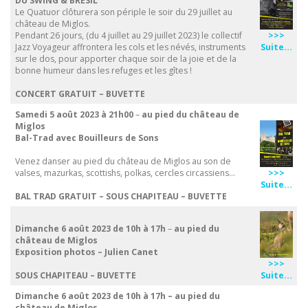
DU SWING & BRÉSIL
Le Quatuor clôturera son périple le soir du 29 juillet au
château de Miglos.
>>>
Pendant 26 jours, (du 4 juillet au 29 juillet 2023) le collectif
Suite…
Jazz Voyageur affrontera les cols et les névés, instruments
sur le dos, pour apporter chaque soir de la joie et de la
bonne humeur dans les refuges et les gîtes !
CONCERT GRATUIT – BUVETTE
Samedi 5 août 2023 à 21h00
–
au pied du château de
Miglos
Bal-Trad avec Bouilleurs de Sons
Venez danser au pied du château de Miglos au son de
>>>
valses, mazurkas, scottishs, polkas, cercles circassiens…
Suite…
BAL TRAD GRATUIT – SOUS CHAPITEAU – BUVETTE
Dimanche 6 août 2023 de 10h à 17h
–
au pied du
château de Miglos
Exposition photos – Julien Canet
>>>
Suite…
SOUS CHAPITEAU – BUVETTE
Dimanche 6 août 2023 de 10h à 17h – au pied du
château de Miglos