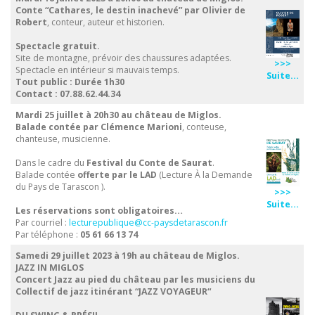
Conte
“Cathares, le destin inachevé” par Olivier de
Robert
, conteur, auteur et historien.
Spectacle gratuit.
Site de montagne, prévoir des chaussures adaptées.
>>>
Spectacle en intérieur si mauvais temps.
Suite…
Tout public : Durée 1h30
Contact : 07.88.62.44.34
Mardi 25 juillet à 20h30
au château de Miglos.
Balade contée par Clémence Marioni
, conteuse,
chanteuse, musicienne.
Dans le cadre du
Festival du Conte de Saurat
.
Balade contée
offerte par le LAD
(Lecture À la Demande
du Pays de Tarascon ).
>>>
Suite…
Les réservations sont obligatoires…
Par courriel :
lecturepublique@cc-paysdetarascon.fr
Par téléphone :
05 61 66 13 74
Samedi 29 juillet 2023 à 19h au château de Miglos.
JAZZ IN MIGLOS
Concert Jazz au pied du château par les musiciens du
Collectif de jazz itinérant “JAZZ VOYAGEUR“