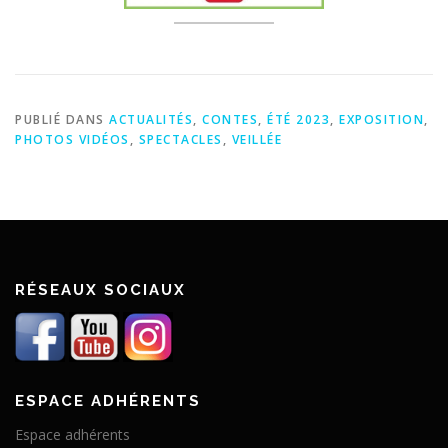
PUBLIÉ DANS
ACTUALITÉS
,
CONTES
,
ÉTÉ 2023
,
EXPOSITION
,
PHOTOS VIDÉOS
,
SPECTACLES
,
VEILLÉE
RÉSEAUX SOCIAUX
ESPACE ADHÉRENTS
Espace adhérents