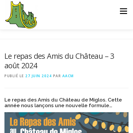
Aller
au
Menu
contenu
ACCUEIL
EXPLORER
SAUVEGARDE
Le repas des Amis du Château – 3
août 2024
L’ASSOCIATION
ACTUALITÉS
CONTACT
PUBLIÉ LE
27 JUIN 2024
PAR
AACM
CHEMIN D’INTERPRÉTATION
BIBLIOGRAPHIE
Le repas des Amis du Château de Miglos. Cette
année nous lançons une nouvelle formule…