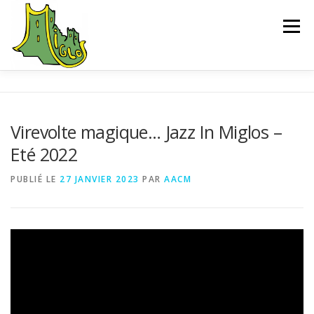
Aller
au
Menu
contenu
ACCUEIL
EXPLORER
SAUVEGARDE
Virevolte magique… Jazz In Miglos –
Eté 2022
L’ASSOCIATION
ACTUALITÉS
CONTACT
PUBLIÉ LE
27 JANVIER 2023
PAR
AACM
CHEMIN D’INTERPRÉTATION
BIBLIOGRAPHIE