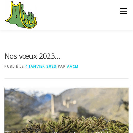
Aller
au
Menu
contenu
ACCUEIL
EXPLORER
SAUVEGARDE
Nos vœux 2023…
L’ASSOCIATION
ACTUALITÉS
CONTACT
PUBLIÉ LE
4 JANVIER 2023
PAR
AACM
CHEMIN D’INTERPRÉTATION
BIBLIOGRAPHIE