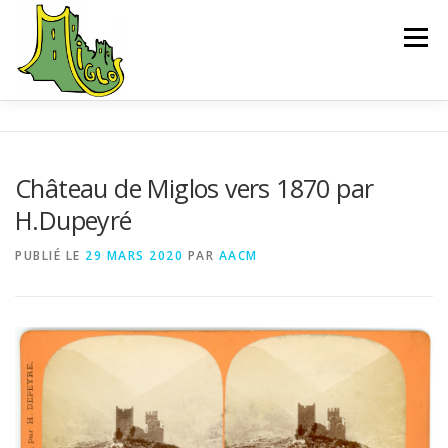
Aller
au
Menu
contenu
ACCUEIL
EXPLORER
SAUVEGARDE
Château de Miglos vers 1870 par
H.Dupeyré
L’ASSOCIATION
ACTUALITÉS
CONTACT
PUBLIÉ LE
29 MARS 2020
PAR
AACM
CHEMIN D’INTERPRÉTATION
BIBLIOGRAPHIE