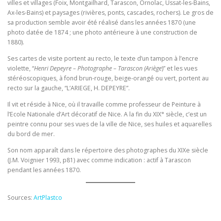
villes et villages (Foix, Montgailhard, Tarascon, Ornolac, Ussat-les-Bains,
Ax-les-Bains) et paysages (rivières, ponts, cascades, rochers). Le gros de
sa production semble avoir été réalisé dans les années 1870 (une
photo datée de 1874 ; une photo antérieure à une construction de
1880).
Ses cartes de visite portent au recto, le texte d’un tampon à l’encre
violette, “
Henri Depeyre – Photographe – Tarascon (Ariège
)” et les vues
stéréoscopiques, à fond brun-rouge, beige-orangé ou vert, portent au
recto sur la gauche, “L’ARIEGE, H. DEPEYRE”.
Il vit et réside à Nice, où il travaille comme professeur de Peinture à
l’Ecole Nationale d’Art décoratif de Nice. A la fin du XIX° siècle, c’est un
peintre connu pour ses vues de la ville de Nice, ses huiles et aquarelles
du bord de mer.
Son nom apparaît dans le répertoire des photographes du XIXe siècle
(J.M. Voignier 1993, p81) avec comme indication : actif à Tarascon
pendant les années 1870.
Sources:
ArtPlastco