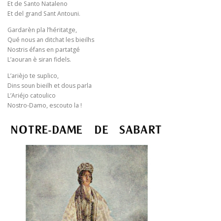
Et de Santo Nataleno
Et del grand Sant Antouni.
Gardarèn pla l’héritatge,
Qué nous an ditchat les bieilhs
Nostris éfans en partatgé
L’aouran è siran fidels.
L’arièjo te suplico,
Dins soun bieilh et dous parla
L’Ariéjo catoulico
Nostro-Damo, escouto la !