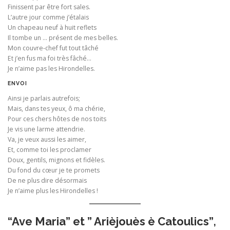
Finissent par être fort sales.
L’autre jour comme j’étalais
Un chapeau neuf à huit reflets
Il tombe un … présent de mes belles.
Mon couvre-chef fut tout tâché
Et j’en fus ma foi très fâché…
Je n’aime pas les Hirondelles.
ENVOI
Ainsi je parlais autrefois;
Mais, dans tes yeux, ô ma chérie,
Pour ces chers hôtes de nos toits
Je vis une larme attendrie.
Va, je veux aussi les aimer,
Et, comme toi les proclamer
Doux, gentils, mignons et fidèles.
Du fond du cœur je te promets
De ne plus dire désormais
Je n’aime plus les Hirondelles !
“Ave Maria” et ” Arièjouès è Catoulics”
,