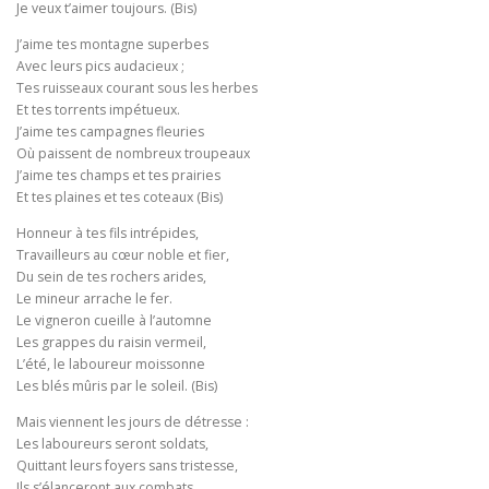
Je veux t’aimer toujours. (Bis)
J’aime tes montagne superbes
Avec leurs pics audacieux ;
Tes ruisseaux courant sous les herbes
Et tes torrents impétueux.
J’aime tes campagnes fleuries
Où paissent de nombreux troupeaux
J’aime tes champs et tes prairies
Et tes plaines et tes coteaux (Bis)
Honneur à tes fils intrépides,
Travailleurs au cœur noble et fier,
Du sein de tes rochers arides,
Le mineur arrache le fer.
Le vigneron cueille à l’automne
Les grappes du raisin vermeil,
L’été, le laboureur moissonne
Les blés mûris par le soleil. (Bis)
Mais viennent les jours de détresse :
Les laboureurs seront soldats,
Quittant leurs foyers sans tristesse,
Ils s’élanceront aux combats.