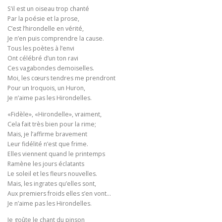
S’il est un oiseau trop chanté
Par la poésie et la prose,
C’est l’hirondelle en vérité,
Je n’en puis comprendre la cause.
Tous les poètes à l’envi
Ont célébré d’un ton ravi
Ces vagabondes demoiselles.
Moi, les cœurs tendres me prendront
Pour un Iroquois, un Huron,
Je n’aime pas les Hirondelles.
«Fidèle», «Hirondelle», vraiment,
Cela fait très bien pour la rime;
Mais, je l’affirme bravement
Leur fidélité n’est que frime.
Elles viennent quand le printemps
Ramène les jours éclatants
Le soleil et les fleurs nouvelles.
Mais, les ingrates qu’elles sont,
Aux premiers froids elles s’en vont…
Je n’aime pas les Hirondelles.
Je goûte le chant du pinson