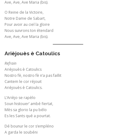
Ave, Ave, Ave Maria (bis).
O Reine de la Victoire,
Notre Dame de Sabart,
Pour avoir au ciel la gloire
Nous suivrons ton étendard
Ave, Ave, Ave Maria (bis).
Arièjouès è Catoulics
Refrain
Arièjouès è Catoulics
Nostro fè, nostro fè n’a pas faillit
Cantem le cor réjouit
Arièjouès è Catoulics.
L’Arièjo se rapèlo
Soun histouer’ ambé fiertat,
Mès sa glorio la pu bélo
Es les Sants qué a pourtat.
Dé bounur le cor s’empléno
A garda le soubéni