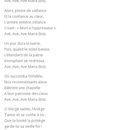
Ave, Ave, Ave Maria (bis).
Alors, pleine de vaillance
Et la confiance au cœur,
L’armée entière s’élance
Criant : « Mort à l’oppresseur ».
Ave, Ave, Ave Maria (bis).
Un jour dura la tuerie,
Puis, quand le soleil baissa,
L’étendard de la patrie
triomphant se redressa.
Ave, Ave, Ave Maria (bis).
Où succomba l’infidèle,
Nos reconnaissants aïeux
Bâtirent une chapelle
A leur patronne des cieux.
Ave, Ave, Ave Maria (bis).
O Vierge sainte, l’Ariège
T’aime et se confie à toi ;
Que ta bonté la protège
garde-lui sa vieille foi !