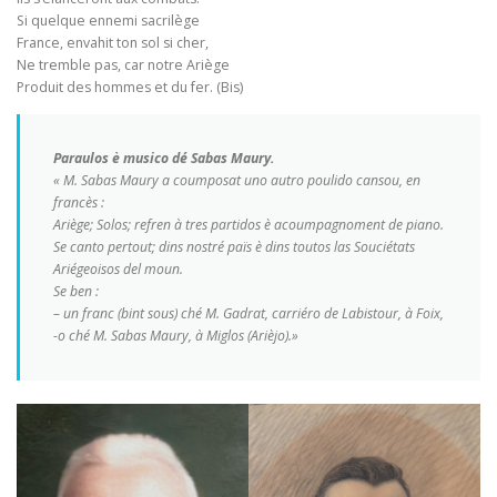
Si quelque ennemi sacrilège
France, envahit ton sol si cher,
Ne tremble pas, car notre Ariège
Produit des hommes et du fer. (Bis)
Paraulos è musico dé Sabas Maury.
« M. Sabas Maury a coumposat uno autro poulido cansou, en
francès :
Ariège; Solos; refren à tres partidos è acoumpagnoment de piano.
Se canto pertout; dins nostré païs è dins toutos las Souciétats
Ariégeoisos del moun.
Se ben :
– un franc (bint sous) ché M. Gadrat, carriéro de Labistour, à Foix,
-o ché M. Sabas Maury, à Miglos (Arièjo).»