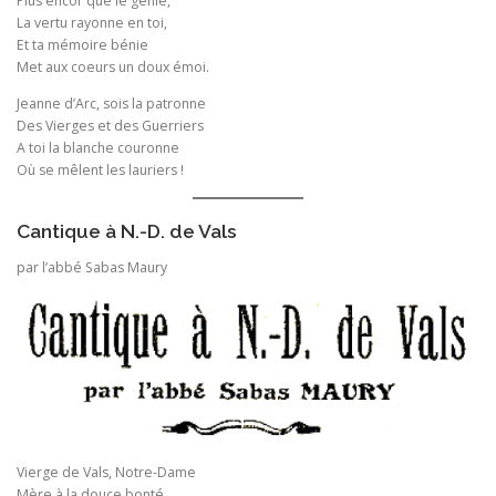
Plus encor que le génie,
La vertu rayonne en toi,
Et ta mémoire bénie
Met aux coeurs un doux émoi.
Jeanne d’Arc, sois la patronne
Des Vierges et des Guerriers
A toi la blanche couronne
Où se mêlent les lauriers !
Cantique à N.-D. de Vals
par l’abbé Sabas Maury
Vierge de Vals, Notre-Dame
Mère à la douce bonté,