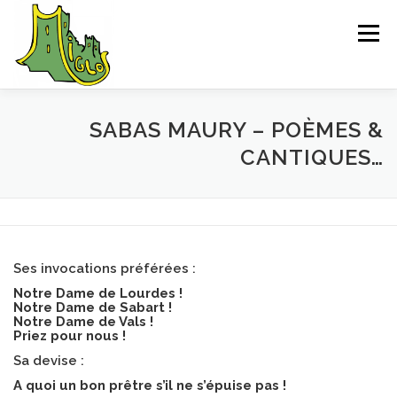
Aller
au
Menu
contenu
ACCUEIL
EXPLORER
SAUVEGARDE
SABAS MAURY – POÈMES &
CANTIQUES…
L’ASSOCIATION
ACTUALITÉS
CONTACT
CHEMIN D’INTERPRÉTATION
BIBLIOGRAPHIE
Ses invocations préférées :
Notre Dame de Lourdes !
Notre Dame de Sabart !
Notre Dame de Vals !
Priez pour nous !
Sa devise :
A quoi un bon prêtre s’il ne s’épuise pas !