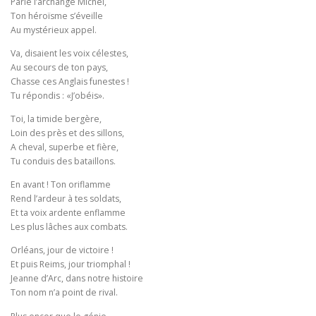
Parle l’archange Michel,
Ton héroïsme s’éveille
Au mystérieux appel.
Va, disaient les voix célestes,
Au secours de ton pays,
Chasse ces Anglais funestes !
Tu répondis : «J’obéis».
Toi, la timide bergère,
Loin des près et des sillons,
A cheval, superbe et fière,
Tu conduis des bataillons.
En avant ! Ton oriflamme
Rend l’ardeur à tes soldats,
Et ta voix ardente enflamme
Les plus lâches aux combats.
Orléans, jour de victoire !
Et puis Reims, jour triomphal !
Jeanne d’Arc, dans notre histoire
Ton nom n’a point de rival.