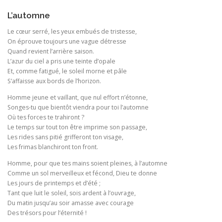
L’automne
Le cœur serré, les yeux embués de tristesse,
On éprouve toujours une vague détresse
Quand revient l’arrière saison.
L’azur du ciel a pris une teinte d’opale
Et, comme fatigué, le soleil morne et pâle
S’affaisse aux bords de l’horizon.
Homme jeune et vaillant, que nul effort n’étonne,
Songes-tu que bientôt viendra pour toi l’automne
Où tes forces te trahiront ?
Le temps sur tout ton être imprime son passage,
Les rides sans pitié grifferont ton visage,
Les frimas blanchiront ton front.
Homme, pour que tes mains soient pleines, à l’automne
Comme un sol merveilleux et fécond, Dieu te donne
Les jours de printemps et d’été ;
Tant que luit le soleil, sois ardent à l’ouvrage,
Du matin jusqu’au soir amasse avec courage
Des trésors pour l’éternité !