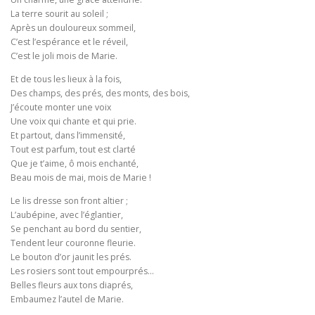
La terre sourit au soleil ;
Après un douloureux sommeil,
C’est l’espérance et le réveil,
C’est le joli mois de Marie.
Et de tous les lieux à la fois,
Des champs, des prés, des monts, des bois,
J’écoute monter une voix
Une voix qui chante et qui prie.
Et partout, dans l’immensité,
Tout est parfum, tout est clarté
Que je t’aime, ô mois enchanté,
Beau mois de mai, mois de Marie !
Le lis dresse son front altier ;
L’aubépine, avec l’églantier,
Se penchant au bord du sentier,
Tendent leur couronne fleurie.
Le bouton d’or jaunit les prés.
Les rosiers sont tout empourprés…
Belles fleurs aux tons diaprés,
Embaumez l’autel de Marie.