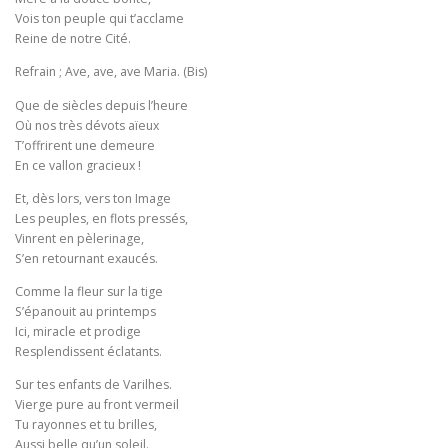
Vois ton peuple qui t’acclame
Reine de notre Cité.
Refrain ; Ave, ave, ave Maria. (Bis)
Que de siècles depuis l’heure
Où nos très dévots aïeux
T’offrirent une demeure
En ce vallon gracieux !
Et, dès lors, vers ton Image
Les peuples, en flots pressés,
Vinrent en pèlerinage,
S’en retournant exaucés.
Comme la fleur sur la tige
S’épanouit au printemps
Ici, miracle et prodige
Resplendissent éclatants.
Sur tes enfants de Varilhes.
Vierge pure au front vermeil
Tu rayonnes et tu brilles,
Aussi belle qu’un soleil.