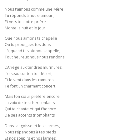
Nous t’aimons comme une Mère,
Tu réponds à notre amour ;
Et vers toi notre prière
Monte la nuit et le jour.
Que nous aimons ta chapelle
Où tu prodigues tes dons !
Là, quand ta voix nous appelle,
Tout heureux nous nous rendons
L’Ariège aux tendres murmures,
L’oiseau sur ton toi désert,
Et le vent dans les ramures
Te font un charmant concert.
Mais ton cœur préfère encore
La voix de tes chers enfants,
Qui te chante et qui t’honore
De ses accents triomphants.
Dans l’angoisse et les alarmes,
Nous répandons à tes pieds
Et nos soupirs et nos larmes,