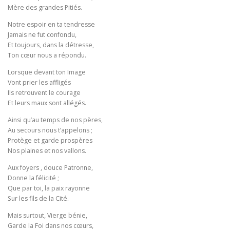
Mère des grandes Pitiés.
Notre espoir en ta tendresse
Jamais ne fut confondu,
Et toujours, dans la détresse,
Ton cœur nous a répondu.
Lorsque devant ton Image
Vont prier les affligés
Ils retrouvent le courage
Et leurs maux sont allégés.
Ainsi qu’au temps de nos pères,
Au secours nous t’appelons ;
Protège et garde prospères
Nos plaines et nos vallons.
Aux foyers , douce Patronne,
Donne la félicité ;
Que par toi, la paix rayonne
Sur les fils de la Cité.
Mais surtout, Vierge bénie,
Garde la Foi dans nos cœurs,